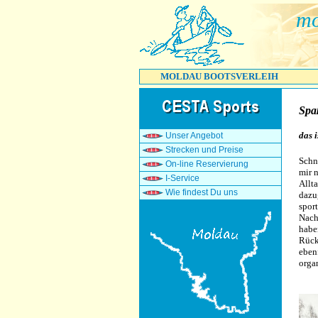
mo
MOLDAU BOOTSVERLEIH
Spa
das 
Unser Angebot
Strecken und Preise
Schn
On-line Reservierung
mir 
I-Service
Allta
Wie findest Du uns
dazu
spor
Nach
habe
Rück
eben
organ