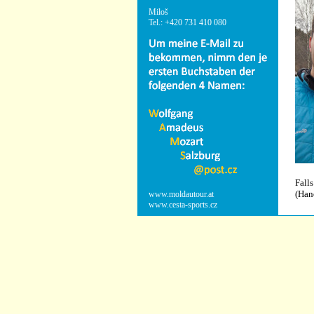
Miloš
Tel.: +420 731 410 080
Falls
(Han
www.moldautour.at
www.cesta-sports.cz