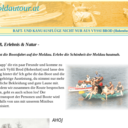
ldautour.at
RAFT- UND KANUAUSFLÜGE NICHT NUR AUS VYSSI BROD (Hohenfur
ß, Erlebnis & Natur -
ist die Bootsfahrt auf der Moldau. Erlebe die Schönheit der Moldau hautnah.
app‘ dir ein paar Freunde und komme zu
nach Vyšší Brod (Hohenfurt) und lasse den
g hinter dir! Ich gebe dir das Boot und die
gehörige Ausrüstung, du nimmst nur mehr
tliche Bekleidung und gute Laune mit.
dem wir zusammen die Route besprochen
n, geht es auch schon los! Der
transport der Personen und Boote wird
falls von uns mit unserem Minibus
isiert.
AHOJ