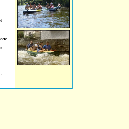
n
nd
nsere
en
er